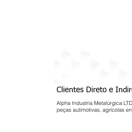
Início
Vídeos
Sobr
Clientes
Clientes Direto e Indi
Alpha Industria Metalúrgica LT
peças autimotivas, agrícolas ent